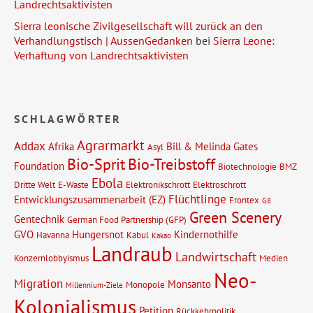
Landrechtsaktivisten
Sierra leonische Zivilgesellschaft will zurück an den
Verhandlungstisch | AussenGedanken
bei
Sierra Leone:
Verhaftung von Landrechtsaktivisten
SCHLAGWÖRTER
Agrarmarkt
Addax
Afrika
Bill & Melinda Gates
Asyl
Bio-Sprit
Bio-Treibstoff
Foundation
Biotechnologie
BMZ
Ebola
Dritte Welt
E-Waste
Elektronikschrott
Elektroschrott
Flüchtlinge
Entwicklungszusammenarbeit (EZ)
Frontex
G8
Green Scenery
Gentechnik
German Food Partnership (GFP)
GVO
Hungersnot
Kindernothilfe
Havanna
Kabul
Kakao
Landraub
Landwirtschaft
Konzernlobbyismus
Medien
Neo-
Migration
Monsanto
Monopole
Millennium-Ziele
Kolonialismus
Petition
Rückkehrpolitik