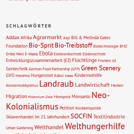
SCHLAGWÖRTER
Agrarmarkt
Addax
Afrika
Bill & Melinda Gates
Asyl
Bio-Sprit
Bio-Treibstoff
Foundation
Biotechnologie
BMZ
Ebola
Dritte Welt
E-Waste
Elektronikschrott
Elektroschrott
Flüchtlinge
Entwicklungszusammenarbeit (EZ)
Frontex
G8
Green Scenery
Gentechnik
German Food Partnership (GFP)
GVO
Hungersnot
Kindernothilfe
Havanna
Kabul
Kakao
Landraub
Landwirtschaft
Konzernlobbyismus
Medien
Neo-
Migration
Monsanto
Monopole
Millennium-Ziele
Kolonialismus
Petition
Rückkehrpolitik
SOCFIN
Textilindustrie
Sklavenhandel im 21. Jahrhundert
Welthungerhilfe
Welthandel
Urban Gardening