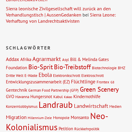
Sierra leonische Zivilgesellschaft will zurück an den
Verhandlungstisch | AussenGedanken
bei
Sierra Leone:
Verhaftung von Landrechtsaktivisten
SCHLAGWÖRTER
Agrarmarkt
Addax
Afrika
Bill & Melinda Gates
Asyl
Bio-Sprit
Bio-Treibstoff
Foundation
Biotechnologie
BMZ
Ebola
Dritte Welt
E-Waste
Elektronikschrott
Elektroschrott
Flüchtlinge
Entwicklungszusammenarbeit (EZ)
Frontex
G8
Green Scenery
Gentechnik
German Food Partnership (GFP)
GVO
Hungersnot
Kindernothilfe
Havanna
Kabul
Kakao
Landraub
Landwirtschaft
Konzernlobbyismus
Medien
Neo-
Migration
Monsanto
Monopole
Millennium-Ziele
Kolonialismus
Petition
Rückkehrpolitik