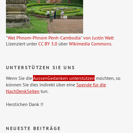
"
Wat Phnom-Phnom Penh-Cambodia
"
von Justin Watt
Lizenziert unter
CC BY 3.0
über
Wikimedia Commons
.
UNTERSTÜTZEN SIE UNS
Wenn Sie die
AussenGedanken unterstützen
möchten, so
können Sie dies indirekt über eine
Spende für die
NachDenkSeiten
tun.
Herzlichen Dank !!
NEUESTE BEITRÄGE