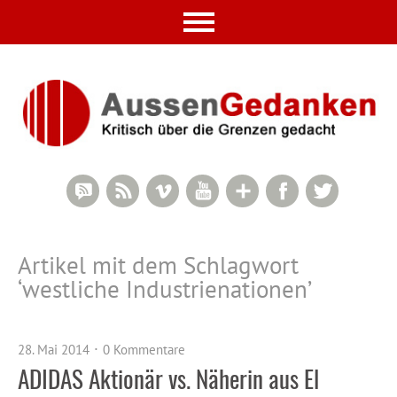
RSS Comments
RSS Feed
Vimeo
YouTube
Google+
Facebook
Twitter
Artikel mit dem Schlagwort
‘
westliche Industrienationen
’
28. Mai 2014
0 Kommentare
ADIDAS Aktionär vs. Näherin aus El