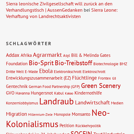
Sierra leonische Zivilgesellschaft will zurück an den
Verhandlungstisch | AussenGedanken
bei
Sierra Leone:
Verhaftung von Landrechtsaktivisten
SCHLAGWÖRTER
Agrarmarkt
Addax
Afrika
Bill & Melinda Gates
Asyl
Bio-Sprit
Bio-Treibstoff
Foundation
Biotechnologie
BMZ
Ebola
Dritte Welt
E-Waste
Elektronikschrott
Elektroschrott
Flüchtlinge
Entwicklungszusammenarbeit (EZ)
Frontex
G8
Green Scenery
Gentechnik
German Food Partnership (GFP)
GVO
Hungersnot
Kindernothilfe
Havanna
Kabul
Kakao
Landraub
Landwirtschaft
Konzernlobbyismus
Medien
Neo-
Migration
Monsanto
Monopole
Millennium-Ziele
Kolonialismus
Petition
Rückkehrpolitik
SOCFIN