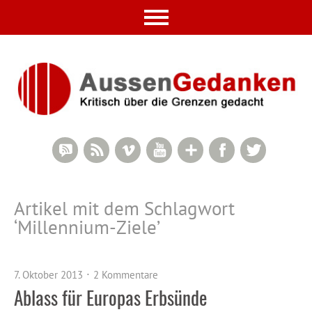
RSS Comments
RSS Feed
Vimeo
YouTube
Google+
Facebook
Twitter
Artikel mit dem Schlagwort
‘
Millennium-Ziele
’
7. Oktober 2013
2 Kommentare
Ablass für Europas Erbsünde