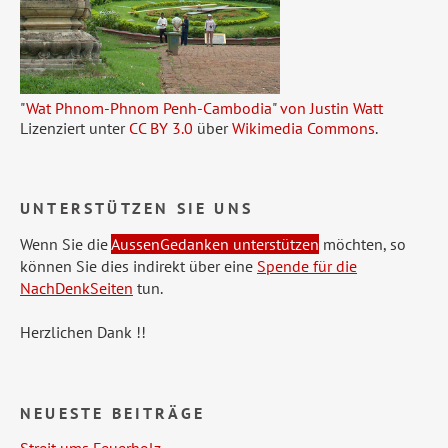
"
Wat Phnom-Phnom Penh-Cambodia
"
von Justin Watt
Lizenziert unter
CC BY 3.0
über
Wikimedia Commons
.
UNTERSTÜTZEN SIE UNS
Wenn Sie die
AussenGedanken unterstützen
möchten, so
können Sie dies indirekt über eine
Spende für die
NachDenkSeiten
tun.
Herzlichen Dank !!
NEUESTE BEITRÄGE
Streit ums Feuerholz