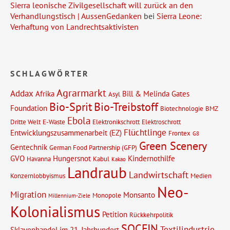
Sierra leonische Zivilgesellschaft will zurück an den
Verhandlungstisch | AussenGedanken
bei
Sierra Leone:
Verhaftung von Landrechtsaktivisten
SCHLAGWÖRTER
Agrarmarkt
Addax
Afrika
Bill & Melinda Gates
Asyl
Bio-Sprit
Bio-Treibstoff
Foundation
Biotechnologie
BMZ
Ebola
Dritte Welt
E-Waste
Elektronikschrott
Elektroschrott
Flüchtlinge
Entwicklungszusammenarbeit (EZ)
Frontex
G8
Green Scenery
Gentechnik
German Food Partnership (GFP)
GVO
Hungersnot
Kindernothilfe
Havanna
Kabul
Kakao
Landraub
Landwirtschaft
Konzernlobbyismus
Medien
Neo-
Migration
Monsanto
Monopole
Millennium-Ziele
Kolonialismus
Petition
Rückkehrpolitik
SOCFIN
Textilindustrie
Sklavenhandel im 21. Jahrhundert