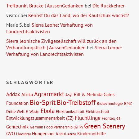
Treffpunkt Brücke | AussenGedanken
bei
Die Rückkehrer
visitor
bei
Kennst Du das Land, wo der Kautschuk wächst?
Marie S.
bei
Sierra Leone: Verhaftung von
Landrechtsaktivisten
Sierra leonische Zivilgesellschaft will zurück an den
Verhandlungstisch | AussenGedanken
bei
Sierra Leone:
Verhaftung von Landrechtsaktivisten
SCHLAGWÖRTER
Agrarmarkt
Addax
Afrika
Bill & Melinda Gates
Asyl
Bio-Sprit
Bio-Treibstoff
Foundation
Biotechnologie
BMZ
Ebola
Dritte Welt
E-Waste
Elektronikschrott
Elektroschrott
Flüchtlinge
Entwicklungszusammenarbeit (EZ)
Frontex
G8
Green Scenery
Gentechnik
German Food Partnership (GFP)
GVO
Hungersnot
Kindernothilfe
Havanna
Kabul
Kakao