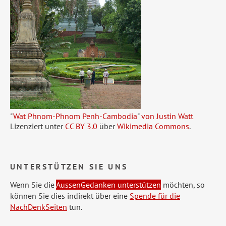
"
Wat Phnom-Phnom Penh-Cambodia
"
von Justin Watt
Lizenziert unter
CC BY 3.0
über
Wikimedia Commons
.
UNTERSTÜTZEN SIE UNS
Wenn Sie die
AussenGedanken unterstützen
möchten, so
können Sie dies indirekt über eine
Spende für die
NachDenkSeiten
tun.