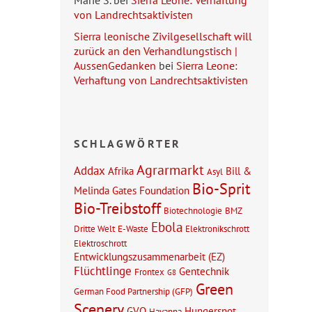
Marie S.
bei
Sierra Leone: Verhaftung
von Landrechtsaktivisten
Sierra leonische Zivilgesellschaft will
zurück an den Verhandlungstisch |
AussenGedanken
bei
Sierra Leone:
Verhaftung von Landrechtsaktivisten
SCHLAGWÖRTER
Agrarmarkt
Addax
Afrika
Bill &
Asyl
Bio-Sprit
Melinda Gates Foundation
Bio-Treibstoff
Biotechnologie
BMZ
Ebola
Dritte Welt
E-Waste
Elektronikschrott
Elektroschrott
Entwicklungszusammenarbeit (EZ)
Flüchtlinge
Gentechnik
Frontex
G8
Green
German Food Partnership (GFP)
Scenery
GVO
Hungersnot
Havanna