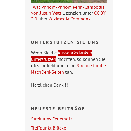
"
Wat Phnom-Phnom Penh-Cambodia
"
von Justin Watt
Lizenziert unter
CC BY
r
3.0
über
Wikimedia Commons
.
UNTERSTÜTZEN SIE UNS
Wenn Sie die
AussenGedanken
unterstützen
möchten, so können Sie
dies indirekt über eine
Spende für die
NachDenkSeiten
tun.
Herzlichen Dank !!
NEUESTE BEITRÄGE
Streit ums Feuerholz
Treffpunkt Brücke