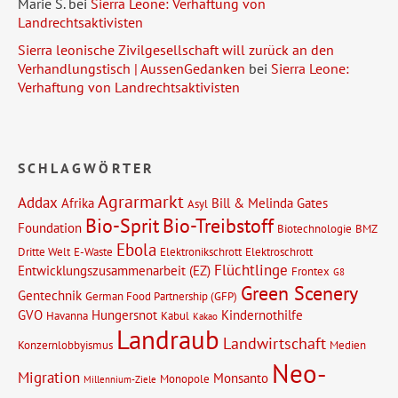
Marie S.
bei
Sierra Leone: Verhaftung von
Landrechtsaktivisten
Sierra leonische Zivilgesellschaft will zurück an den
Verhandlungstisch | AussenGedanken
bei
Sierra Leone:
Verhaftung von Landrechtsaktivisten
SCHLAGWÖRTER
Agrarmarkt
Addax
Afrika
Bill & Melinda Gates
Asyl
Bio-Sprit
Bio-Treibstoff
Foundation
Biotechnologie
BMZ
Ebola
Dritte Welt
E-Waste
Elektronikschrott
Elektroschrott
Flüchtlinge
Entwicklungszusammenarbeit (EZ)
Frontex
G8
Green Scenery
Gentechnik
German Food Partnership (GFP)
GVO
Hungersnot
Kindernothilfe
Havanna
Kabul
Kakao
Landraub
Landwirtschaft
Konzernlobbyismus
Medien
Neo-
Migration
Monsanto
Monopole
Millennium-Ziele