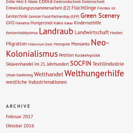
Ebola
Dritte Welt
E-Waste
Elektronikschrott
Elektroschrott
Flüchtlinge
Entwicklungszusammenarbeit (EZ)
Frontex
G8
Green Scenery
Gentechnik
German Food Partnership (GFP)
GVO
Hungersnot
Kindernothilfe
Havanna
Kabul
Kakao
Landraub
Landwirtschaft
Konzernlobbyismus
Medien
Neo-
Migration
Monsanto
Monopole
Millennium-Ziele
Kolonialismus
Petition
Rückkehrpolitik
SOCFIN
Textilindustrie
Sklavenhandel im 21. Jahrhundert
Welthungerhilfe
Welthandel
Urban Gardening
westliche Industrienationen
ARCHIVE
Februar 2017
Oktober 2016