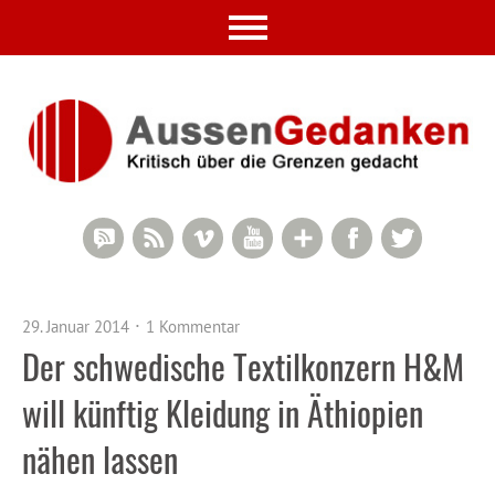
RSS Comments
RSS Feed
Vimeo
YouTube
Google+
Facebook
Twitter
29. Januar 2014
1 Kommentar
Der schwedische Textilkonzern H&M
will künftig Kleidung in Äthiopien
nähen lassen