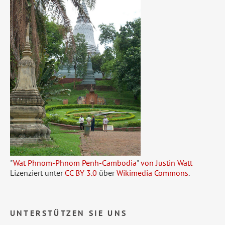
"
Wat Phnom-Phnom Penh-Cambodia
"
von Justin Watt
Lizenziert unter
CC BY 3.0
über
Wikimedia Commons
.
UNTERSTÜTZEN SIE UNS