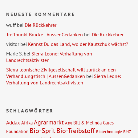
NEUESTE KOMMENTARE
wuff
bei
Die Rückkehrer
Treffpunkt Brücke | AussenGedanken
bei
Die Rückkehrer
visitor
bei
Kennst Du das Land, wo der Kautschuk wächst?
Marie S.
bei
Sierra Leone: Verhaftung von
Landrechtsaktivisten
Sierra leonische Zivilgesellschaft will zurück an den
Verhandlungstisch | AussenGedanken
bei
Sierra Leone:
Verhaftung von Landrechtsaktivisten
SCHLAGWÖRTER
Agrarmarkt
Addax
Afrika
Bill & Melinda Gates
Asyl
Bio-Sprit
Bio-Treibstoff
Foundation
Biotechnologie
BMZ