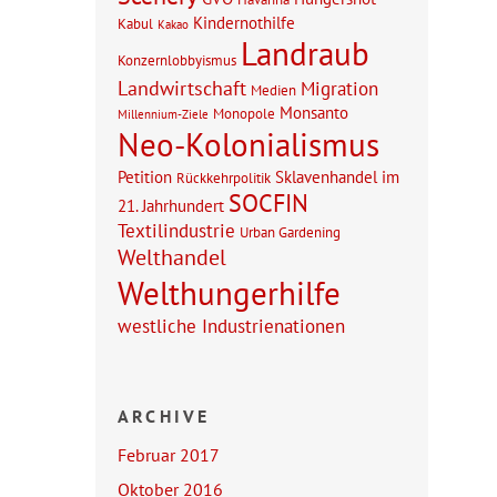
Kindernothilfe
Kabul
Kakao
Landraub
Konzernlobbyismus
Landwirtschaft
Migration
Medien
Monsanto
Monopole
Millennium-Ziele
Neo-Kolonialismus
Petition
Sklavenhandel im
Rückkehrpolitik
SOCFIN
21. Jahrhundert
Textilindustrie
Urban Gardening
Welthandel
Welthungerhilfe
westliche Industrienationen
ARCHIVE
Februar 2017
Oktober 2016