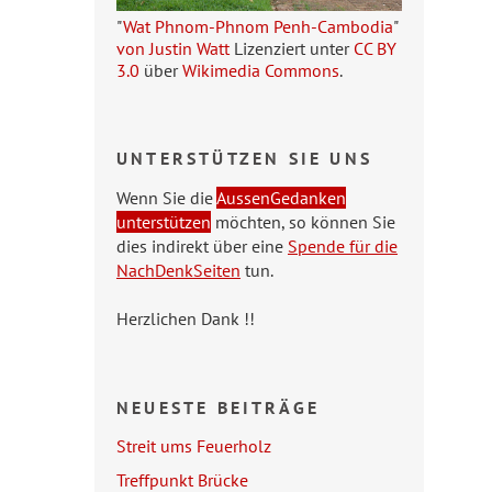
"
Wat Phnom-Phnom Penh-Cambodia
"
von Justin Watt
Lizenziert unter
CC BY
3.0
über
Wikimedia Commons
.
UNTERSTÜTZEN SIE UNS
Wenn Sie die
AussenGedanken
unterstützen
möchten, so können Sie
dies indirekt über eine
Spende für die
NachDenkSeiten
tun.
Herzlichen Dank !!
NEUESTE BEITRÄGE
Streit ums Feuerholz
Treffpunkt Brücke