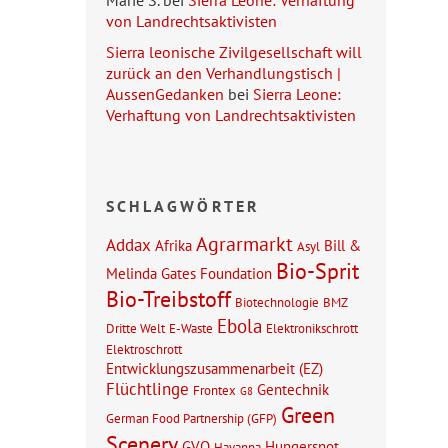
Marie S.
bei
Sierra Leone: Verhaftung
von Landrechtsaktivisten
Sierra leonische Zivilgesellschaft will
zurück an den Verhandlungstisch |
AussenGedanken
bei
Sierra Leone:
Verhaftung von Landrechtsaktivisten
SCHLAGWÖRTER
Agrarmarkt
Addax
Afrika
Bill &
Asyl
Bio-Sprit
Melinda Gates Foundation
Bio-Treibstoff
Biotechnologie
BMZ
Ebola
Dritte Welt
E-Waste
Elektronikschrott
Elektroschrott
Entwicklungszusammenarbeit (EZ)
Flüchtlinge
Gentechnik
Frontex
G8
Green
German Food Partnership (GFP)
Scenery
GVO
Hungersnot
Havanna