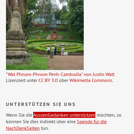
"
Wat Phnom-Phnom Penh-Cambodia
"
von Justin Watt
Lizenziert unter
CC BY 3.0
über
Wikimedia Commons
.
UNTERSTÜTZEN SIE UNS
Wenn Sie die
AussenGedanken unterstützen
möchten, so
können Sie dies indirekt über eine
Spende für die
NachDenkSeiten
tun.