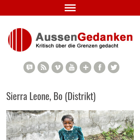
RSS Comments
RSS Feed
Vimeo
YouTube
Google+
Facebook
Twitter
Sierra Leone, Bo (Distrikt)