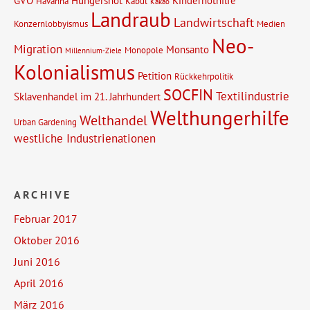
GVO
Hungersnot
Kindernothilfe
Havanna
Kabul
Kakao
Landraub
Landwirtschaft
Konzernlobbyismus
Medien
Neo-
Migration
Monsanto
Monopole
Millennium-Ziele
Kolonialismus
Petition
Rückkehrpolitik
SOCFIN
Textilindustrie
Sklavenhandel im 21. Jahrhundert
Welthungerhilfe
Welthandel
Urban Gardening
westliche Industrienationen
ARCHIVE
Februar 2017
Oktober 2016
Juni 2016
April 2016
März 2016