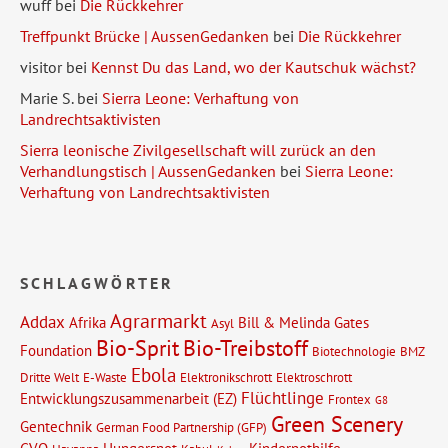
wuff
bei
Die Rückkehrer
Treffpunkt Brücke | AussenGedanken
bei
Die Rückkehrer
visitor
bei
Kennst Du das Land, wo der Kautschuk wächst?
Marie S.
bei
Sierra Leone: Verhaftung von
Landrechtsaktivisten
Sierra leonische Zivilgesellschaft will zurück an den
Verhandlungstisch | AussenGedanken
bei
Sierra Leone:
Verhaftung von Landrechtsaktivisten
SCHLAGWÖRTER
Agrarmarkt
Addax
Afrika
Bill & Melinda Gates
Asyl
Bio-Sprit
Bio-Treibstoff
Foundation
Biotechnologie
BMZ
Ebola
Dritte Welt
E-Waste
Elektronikschrott
Elektroschrott
Flüchtlinge
Entwicklungszusammenarbeit (EZ)
Frontex
G8
Green Scenery
Gentechnik
German Food Partnership (GFP)