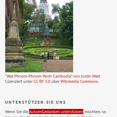
"
Wat Phnom-Phnom Penh-Cambodia
"
von Justin Watt
Lizenziert unter
CC BY 3.0
über
Wikimedia Commons
.
UNTERSTÜTZEN SIE UNS
Wenn Sie die
AussenGedanken unterstützen
möchten, so