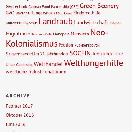
Green Scenery
Gentechnik
German Food Partnership (GFP)
GVO
Hungersnot
Kindernothilfe
Havanna
Kabul
Kakao
Landraub
Landwirtschaft
Konzernlobbyismus
Medien
Neo-
Migration
Monsanto
Monopole
Millennium-Ziele
Kolonialismus
Petition
Rückkehrpolitik
SOCFIN
Textilindustrie
Sklavenhandel im 21. Jahrhundert
Welthungerhilfe
Welthandel
Urban Gardening
westliche Industrienationen
ARCHIVE
Februar 2017
Oktober 2016
Juni 2016