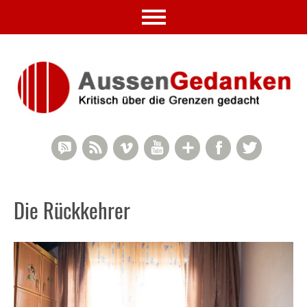
RSS Comments
RSS Feed
Vimeo
YouTube
Google+
Facebook
Twitter
Die Rückkehrer