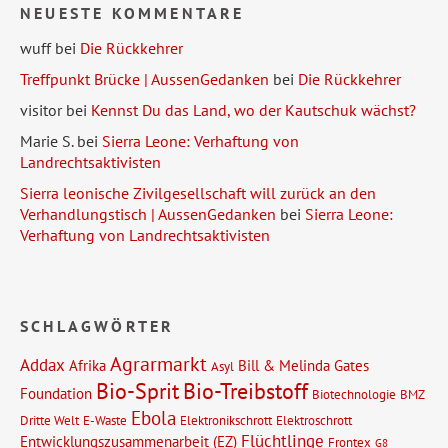
NEUESTE KOMMENTARE
wuff
bei
Die Rückkehrer
Treffpunkt Brücke | AussenGedanken
bei
Die Rückkehrer
visitor
bei
Kennst Du das Land, wo der Kautschuk wächst?
Marie S.
bei
Sierra Leone: Verhaftung von
Landrechtsaktivisten
Sierra leonische Zivilgesellschaft will zurück an den
Verhandlungstisch | AussenGedanken
bei
Sierra Leone:
Verhaftung von Landrechtsaktivisten
SCHLAGWÖRTER
Agrarmarkt
Addax
Afrika
Bill & Melinda Gates
Asyl
Bio-Sprit
Bio-Treibstoff
Foundation
Biotechnologie
BMZ
Ebola
Dritte Welt
E-Waste
Elektronikschrott
Elektroschrott
Flüchtlinge
Entwicklungszusammenarbeit (EZ)
Frontex
G8