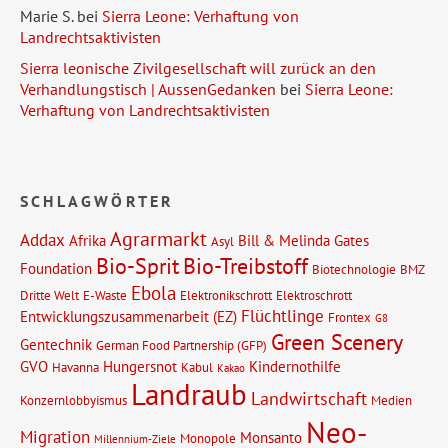
Marie S.
bei
Sierra Leone: Verhaftung von
Landrechtsaktivisten
Sierra leonische Zivilgesellschaft will zurück an den
Verhandlungstisch | AussenGedanken
bei
Sierra Leone:
Verhaftung von Landrechtsaktivisten
SCHLAGWÖRTER
Agrarmarkt
Addax
Afrika
Bill & Melinda Gates
Asyl
Bio-Sprit
Bio-Treibstoff
Foundation
Biotechnologie
BMZ
Ebola
Dritte Welt
E-Waste
Elektronikschrott
Elektroschrott
Flüchtlinge
Entwicklungszusammenarbeit (EZ)
Frontex
G8
Green Scenery
Gentechnik
German Food Partnership (GFP)
GVO
Hungersnot
Kindernothilfe
Havanna
Kabul
Kakao
Landraub
Landwirtschaft
Konzernlobbyismus
Medien
Neo-
Migration
Monsanto
Monopole
Millennium-Ziele