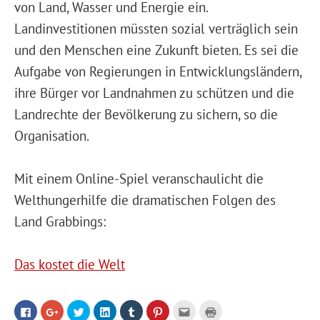
von Land, Wasser und Energie ein.
Landinvestitionen müssten sozial verträglich sein
und den Menschen eine Zukunft bieten. Es sei die
Aufgabe von Regierungen in Entwicklungsländern,
ihre Bürger vor Landnahmen zu schützen und die
Landrechte der Bevölkerung zu sichern, so die
Organisation.
Mit einem Online-Spiel veranschaulicht die
Welthungerhilfe die dramatischen Folgen des
Land Grabbings:
Das kostet die Welt
Klick,
Klicken,
Klicken,
Klicken,
Klicken,
Klicken,
Klicken,
Klicken
um
um
um
um
um
um
um
zum