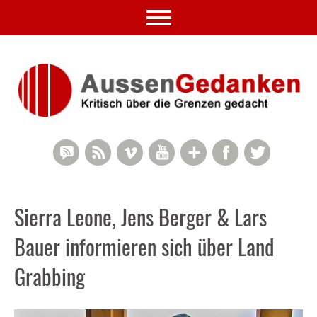
RSS Comments
RSS Feed
Vimeo
YouTube
Google+
Facebook
Twitter
Sierra Leone, Jens Berger & Lars
Bauer informieren sich über Land
Grabbing