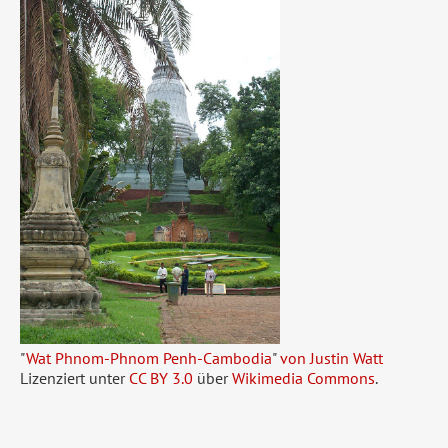
"
Wat Phnom-Phnom Penh-Cambodia
"
von Justin Watt
Lizenziert unter
CC BY 3.0
über
Wikimedia Commons
.