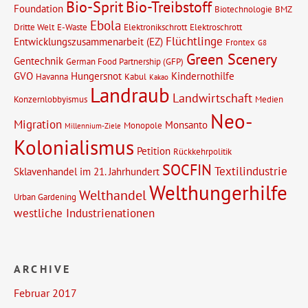
Bio-Sprit
Bio-Treibstoff
Foundation
Biotechnologie
BMZ
Ebola
Dritte Welt
E-Waste
Elektronikschrott
Elektroschrott
Flüchtlinge
Entwicklungszusammenarbeit (EZ)
Frontex
G8
Green Scenery
Gentechnik
German Food Partnership (GFP)
GVO
Hungersnot
Kindernothilfe
Havanna
Kabul
Kakao
Landraub
Landwirtschaft
Konzernlobbyismus
Medien
Neo-
Migration
Monsanto
Monopole
Millennium-Ziele
Kolonialismus
Petition
Rückkehrpolitik
SOCFIN
Textilindustrie
Sklavenhandel im 21. Jahrhundert
Welthungerhilfe
Welthandel
Urban Gardening
westliche Industrienationen
ARCHIVE
Februar 2017