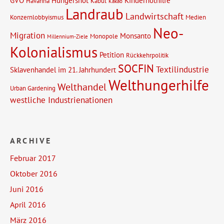
GVO
Hungersnot
Kindernothilfe
Havanna
Kabul
Kakao
Landraub
Landwirtschaft
Konzernlobbyismus
Medien
Neo-
Migration
Monsanto
Monopole
Millennium-Ziele
Kolonialismus
Petition
Rückkehrpolitik
SOCFIN
Textilindustrie
Sklavenhandel im 21. Jahrhundert
Welthungerhilfe
Welthandel
Urban Gardening
westliche Industrienationen
ARCHIVE
Februar 2017
Oktober 2016
Juni 2016
April 2016
März 2016