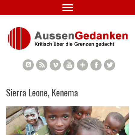
RSS Comments
RSS Feed
Vimeo
YouTube
Google+
Facebook
Twitter
Sierra Leone, Kenema