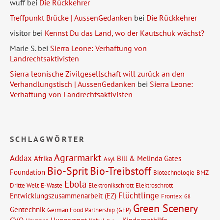
wuff
bei
Die Rückkehrer
Treffpunkt Brücke | AussenGedanken
bei
Die Rückkehrer
visitor
bei
Kennst Du das Land, wo der Kautschuk wächst?
Marie S.
bei
Sierra Leone: Verhaftung von
Landrechtsaktivisten
Sierra leonische Zivilgesellschaft will zurück an den
Verhandlungstisch | AussenGedanken
bei
Sierra Leone:
Verhaftung von Landrechtsaktivisten
SCHLAGWÖRTER
Agrarmarkt
Addax
Afrika
Bill & Melinda Gates
Asyl
Bio-Sprit
Bio-Treibstoff
Foundation
Biotechnologie
BMZ
Ebola
Dritte Welt
E-Waste
Elektronikschrott
Elektroschrott
Flüchtlinge
Entwicklungszusammenarbeit (EZ)
Frontex
G8
Green Scenery
Gentechnik
German Food Partnership (GFP)