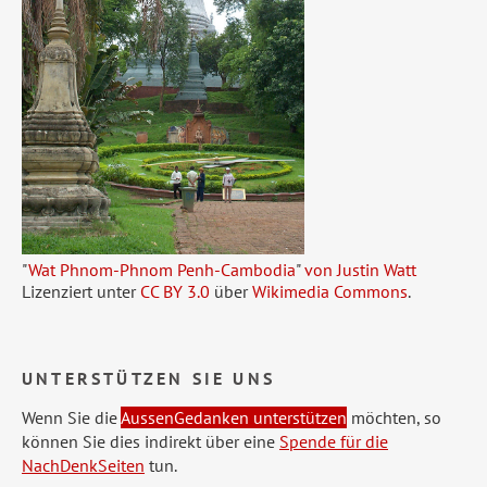
"
Wat Phnom-Phnom Penh-Cambodia
"
von Justin Watt
Lizenziert unter
CC BY 3.0
über
Wikimedia Commons
.
UNTERSTÜTZEN SIE UNS
Wenn Sie die
AussenGedanken unterstützen
möchten, so
können Sie dies indirekt über eine
Spende für die
NachDenkSeiten
tun.