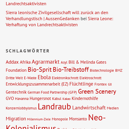
Landrechtsaktivisten
Sierra leonische Zivilgesellschaft will zurück an den
Verhandlungstisch | AussenGedanken
bei
Sierra Leone:
Verhaftung von Landrechtsaktivisten
SCHLAGWÖRTER
Agrarmarkt
Addax
Afrika
Bill & Melinda Gates
Asyl
Bio-Sprit
Bio-Treibstoff
Foundation
Biotechnologie
BMZ
Ebola
Dritte Welt
E-Waste
Elektronikschrott
Elektroschrott
Flüchtlinge
Entwicklungszusammenarbeit (EZ)
Frontex
G8
Green Scenery
Gentechnik
German Food Partnership (GFP)
GVO
Hungersnot
Kindernothilfe
Havanna
Kabul
Kakao
Landraub
Landwirtschaft
Konzernlobbyismus
Medien
Neo-
Migration
Monsanto
Monopole
Millennium-Ziele
Kolonialismus