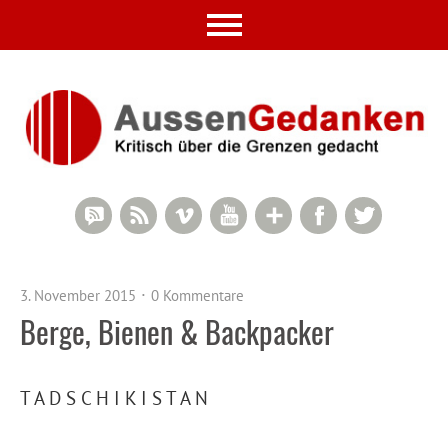
RSS Comments
RSS Feed
Vimeo
YouTube
Google+
Facebook
Twitter
3. November 2015
0 Kommentare
Berge, Bienen & Backpacker
T A D S C H I K I S T A N