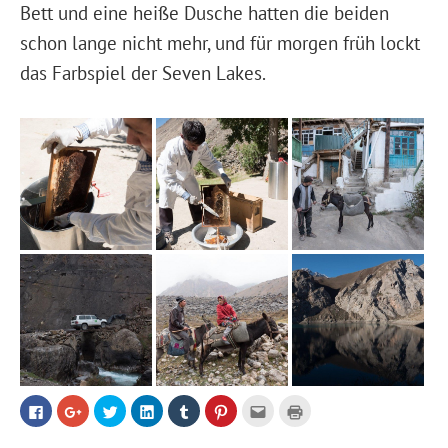
Bett und eine heiße Dusche hatten die beiden
schon lange nicht mehr, und für morgen früh lockt
das Farbspiel der Seven Lakes.
Klick,
Klicken,
Klicken,
Klicken,
Klicken,
Klicken,
Klicken,
Klicken
um
um
um
um
um
um
um
zum
auf
auf
auf
auf
bei
bei
dies
Ausdrucken
Facebook
Google+
Twitter
LinkedIn
Tumblr
Pinterest
einem
(Wird