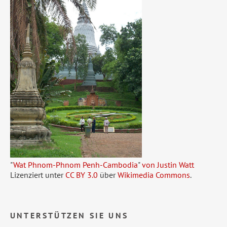
"
Wat Phnom-Phnom Penh-Cambodia
"
von Justin Watt
Lizenziert unter
CC BY 3.0
über
Wikimedia Commons
.
UNTERSTÜTZEN SIE UNS