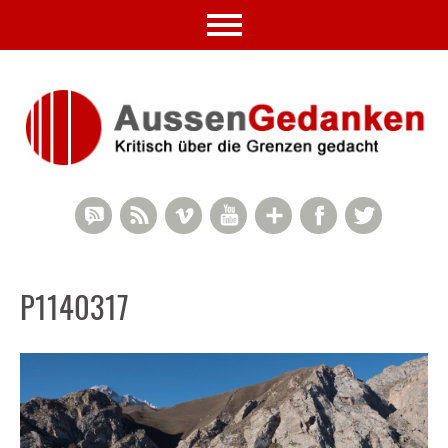
RSS Comments
RSS Feed
Vimeo
YouTube
Google+
Facebook
Twitter
P1140317