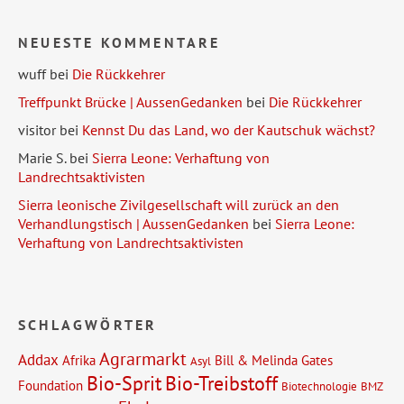
NEUESTE KOMMENTARE
wuff
bei
Die Rückkehrer
Treffpunkt Brücke | AussenGedanken
bei
Die Rückkehrer
visitor
bei
Kennst Du das Land, wo der Kautschuk wächst?
Marie S.
bei
Sierra Leone: Verhaftung von
Landrechtsaktivisten
Sierra leonische Zivilgesellschaft will zurück an den
Verhandlungstisch | AussenGedanken
bei
Sierra Leone:
Verhaftung von Landrechtsaktivisten
SCHLAGWÖRTER
Agrarmarkt
Addax
Afrika
Bill & Melinda Gates
Asyl
Bio-Sprit
Bio-Treibstoff
Foundation
Biotechnologie
BMZ