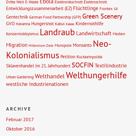
Ebola
Dritte Welt
E-Waste
Elektronikschrott
Elektroschrott
Flüchtlinge
Entwicklungszusammenarbeit (EZ)
Frontex
G8
Green Scenery
Gentechnik
German Food Partnership (GFP)
GVO
Hungersnot
Kindernothilfe
Havanna
Kabul
Kakao
Landraub
Landwirtschaft
Konzernlobbyismus
Medien
Neo-
Migration
Monsanto
Monopole
Millennium-Ziele
Kolonialismus
Petition
Rückkehrpolitik
SOCFIN
Textilindustrie
Sklavenhandel im 21. Jahrhundert
Welthungerhilfe
Welthandel
Urban Gardening
westliche Industrienationen
ARCHIVE
Februar 2017
Oktober 2016