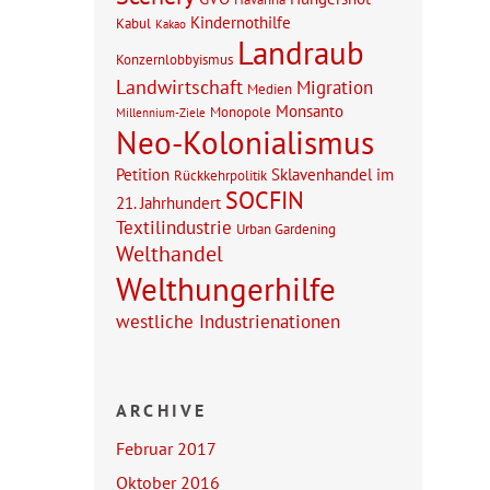
Kindernothilfe
Kabul
Kakao
Landraub
Konzernlobbyismus
Landwirtschaft
Migration
Medien
Monsanto
Monopole
Millennium-Ziele
Neo-Kolonialismus
Petition
Sklavenhandel im
Rückkehrpolitik
SOCFIN
21. Jahrhundert
Textilindustrie
Urban Gardening
Welthandel
Welthungerhilfe
westliche Industrienationen
ARCHIVE
Februar 2017
Oktober 2016