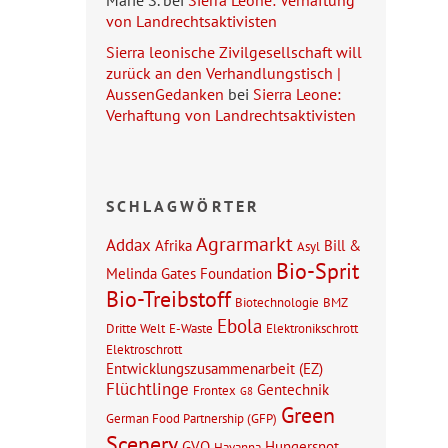
Marie S.
bei
Sierra Leone: Verhaftung
von Landrechtsaktivisten
Sierra leonische Zivilgesellschaft will
zurück an den Verhandlungstisch |
AussenGedanken
bei
Sierra Leone:
Verhaftung von Landrechtsaktivisten
SCHLAGWÖRTER
Agrarmarkt
Addax
Afrika
Bill &
Asyl
Bio-Sprit
Melinda Gates Foundation
Bio-Treibstoff
Biotechnologie
BMZ
Ebola
Dritte Welt
E-Waste
Elektronikschrott
Elektroschrott
Entwicklungszusammenarbeit (EZ)
Flüchtlinge
Gentechnik
Frontex
G8
Green
German Food Partnership (GFP)
Scenery
GVO
Hungersnot
Havanna