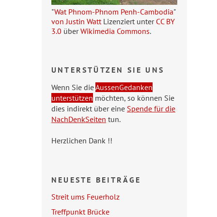
"
Wat Phnom-Phnom Penh-Cambodia
"
von Justin Watt
Lizenziert unter
CC BY
3.0
über
Wikimedia Commons
.
UNTERSTÜTZEN SIE UNS
Wenn Sie die
AussenGedanken
unterstützen
möchten, so können Sie
dies indirekt über eine
Spende für die
NachDenkSeiten
tun.
Herzlichen Dank !!
NEUESTE BEITRÄGE
Streit ums Feuerholz
Treffpunkt Brücke