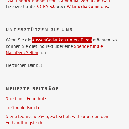
"
Wat Phnom-Phnom Penh-Cambodia
"
von Justin Watt
Lizenziert unter
CC BY 3.0
über
Wikimedia Commons
.
UNTERSTÜTZEN SIE UNS
Wenn Sie die
AussenGedanken unterstützen
möchten, so
können Sie dies indirekt über eine
Spende für die
NachDenkSeiten
tun.
Herzlichen Dank !!
NEUESTE BEITRÄGE
Streit ums Feuerholz
Treffpunkt Brücke
Sierra leonische Zivilgesellschaft will zurück an den
Verhandlungstisch