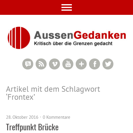
RSS Comments
RSS Feed
Vimeo
YouTube
Google+
Facebook
Twitter
Artikel mit dem Schlagwort
‘
Frontex
’
28. Oktober 2016
0 Kommentare
Treffpunkt Brücke