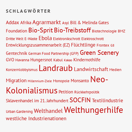
SCHLAGWÖRTER
Agrarmarkt
Addax
Afrika
Bill & Melinda Gates
Asyl
Bio-Sprit
Bio-Treibstoff
Foundation
Biotechnologie
BMZ
Ebola
Dritte Welt
E-Waste
Elektronikschrott
Elektroschrott
Flüchtlinge
Entwicklungszusammenarbeit (EZ)
Frontex
G8
Green Scenery
Gentechnik
German Food Partnership (GFP)
GVO
Hungersnot
Kindernothilfe
Havanna
Kabul
Kakao
Landraub
Landwirtschaft
Konzernlobbyismus
Medien
Neo-
Migration
Monsanto
Monopole
Millennium-Ziele
Kolonialismus
Petition
Rückkehrpolitik
SOCFIN
Textilindustrie
Sklavenhandel im 21. Jahrhundert
Welthungerhilfe
Welthandel
Urban Gardening
westliche Industrienationen