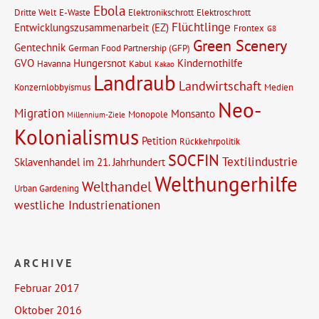
Ebola
Dritte Welt
E-Waste
Elektronikschrott
Elektroschrott
Flüchtlinge
Entwicklungszusammenarbeit (EZ)
Frontex
G8
Green Scenery
Gentechnik
German Food Partnership (GFP)
GVO
Hungersnot
Kindernothilfe
Havanna
Kabul
Kakao
Landraub
Landwirtschaft
Konzernlobbyismus
Medien
Neo-
Migration
Monsanto
Monopole
Millennium-Ziele
Kolonialismus
Petition
Rückkehrpolitik
SOCFIN
Textilindustrie
Sklavenhandel im 21. Jahrhundert
Welthungerhilfe
Welthandel
Urban Gardening
westliche Industrienationen
ARCHIVE
Februar 2017
Oktober 2016