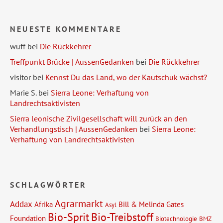
NEUESTE KOMMENTARE
wuff
bei
Die Rückkehrer
Treffpunkt Brücke | AussenGedanken
bei
Die Rückkehrer
visitor
bei
Kennst Du das Land, wo der Kautschuk wächst?
Marie S.
bei
Sierra Leone: Verhaftung von
Landrechtsaktivisten
Sierra leonische Zivilgesellschaft will zurück an den
Verhandlungstisch | AussenGedanken
bei
Sierra Leone:
Verhaftung von Landrechtsaktivisten
SCHLAGWÖRTER
Agrarmarkt
Addax
Afrika
Bill & Melinda Gates
Asyl
Bio-Sprit
Bio-Treibstoff
Foundation
Biotechnologie
BMZ