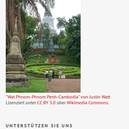
"
Wat Phnom-Phnom Penh-Cambodia
"
von Justin Watt
Lizenziert unter
CC BY 3.0
über
Wikimedia Commons
.
UNTERSTÜTZEN SIE UNS