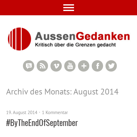
RSS Comments
RSS Feed
Vimeo
YouTube
Google+
Facebook
Twitter
Archiv des Monats:
August 2014
19. August 2014
1 Kommentar
#ByTheEndOfSeptember