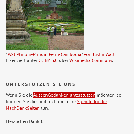
"
Wat Phnom-Phnom Penh-Cambodia
"
von Justin Watt
Lizenziert unter
CC BY 3.0
über
Wikimedia Commons
.
UNTERSTÜTZEN SIE UNS
Wenn Sie die
AussenGedanken unterstützen
möchten, so
können Sie dies indirekt über eine
Spende für die
NachDenkSeiten
tun.
Herzlichen Dank !!