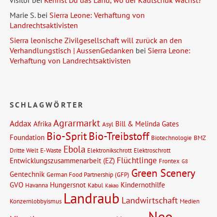
Marie S.
bei
Sierra Leone: Verhaftung von
Landrechtsaktivisten
Sierra leonische Zivilgesellschaft will zurück an den
Verhandlungstisch | AussenGedanken
bei
Sierra Leone:
Verhaftung von Landrechtsaktivisten
SCHLAGWÖRTER
Agrarmarkt
Addax
Afrika
Bill & Melinda Gates
Asyl
Bio-Sprit
Bio-Treibstoff
Foundation
Biotechnologie
BMZ
Ebola
Dritte Welt
E-Waste
Elektronikschrott
Elektroschrott
Flüchtlinge
Entwicklungszusammenarbeit (EZ)
Frontex
G8
Green Scenery
Gentechnik
German Food Partnership (GFP)
GVO
Hungersnot
Kindernothilfe
Havanna
Kabul
Kakao
Landraub
Landwirtschaft
Konzernlobbyismus
Medien
Neo-