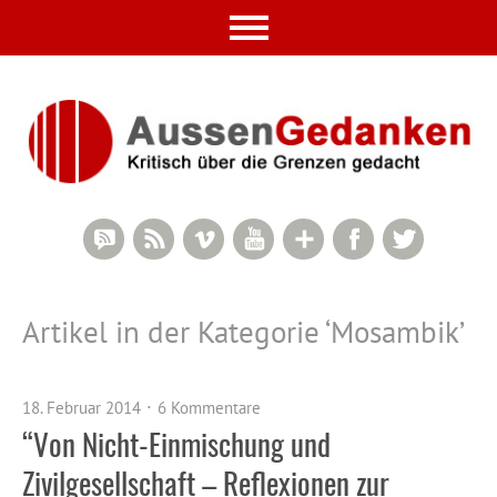
RSS Comments
RSS Feed
Vimeo
YouTube
Google+
Facebook
Twitter
Artikel in der Kategorie ‘
Mosambik
’
18. Februar 2014
6 Kommentare
“Von Nicht-Einmischung und
Zivilgesellschaft – Reflexionen zur