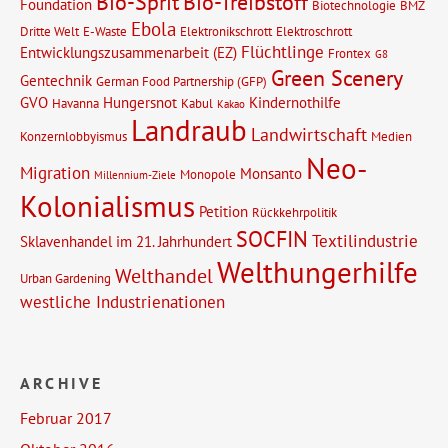
Bio-Sprit
Bio-Treibstoff
Foundation
Biotechnologie
BMZ
Ebola
Dritte Welt
E-Waste
Elektronikschrott
Elektroschrott
Flüchtlinge
Entwicklungszusammenarbeit (EZ)
Frontex
G8
Green Scenery
Gentechnik
German Food Partnership (GFP)
GVO
Hungersnot
Kindernothilfe
Havanna
Kabul
Kakao
Landraub
Landwirtschaft
Konzernlobbyismus
Medien
Neo-
Migration
Monsanto
Monopole
Millennium-Ziele
Kolonialismus
Petition
Rückkehrpolitik
SOCFIN
Textilindustrie
Sklavenhandel im 21. Jahrhundert
Welthungerhilfe
Welthandel
Urban Gardening
westliche Industrienationen
ARCHIVE
Februar 2017