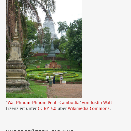
"
Wat Phnom-Phnom Penh-Cambodia
"
von Justin Watt
Lizenziert unter
CC BY 3.0
über
Wikimedia Commons
.