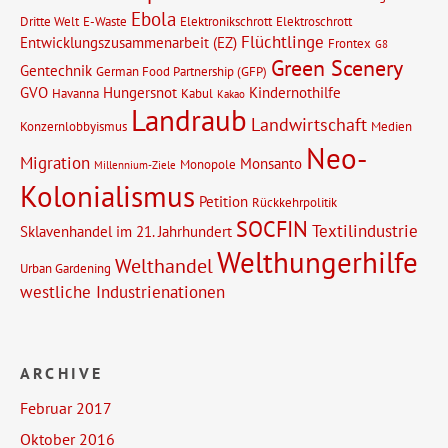
Ebola
Dritte Welt
E-Waste
Elektronikschrott
Elektroschrott
Flüchtlinge
Entwicklungszusammenarbeit (EZ)
Frontex
G8
Green Scenery
Gentechnik
German Food Partnership (GFP)
GVO
Hungersnot
Kindernothilfe
Havanna
Kabul
Kakao
Landraub
Landwirtschaft
Konzernlobbyismus
Medien
Neo-
Migration
Monsanto
Monopole
Millennium-Ziele
Kolonialismus
Petition
Rückkehrpolitik
SOCFIN
Textilindustrie
Sklavenhandel im 21. Jahrhundert
Welthungerhilfe
Welthandel
Urban Gardening
westliche Industrienationen
ARCHIVE
Februar 2017
Oktober 2016