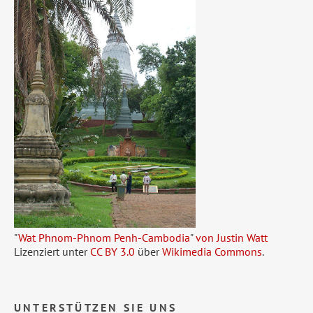
"
Wat Phnom-Phnom Penh-Cambodia
"
von Justin Watt
Lizenziert unter
CC BY 3.0
über
Wikimedia Commons
.
UNTERSTÜTZEN SIE UNS