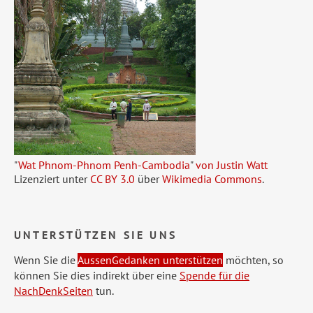
"
Wat Phnom-Phnom Penh-Cambodia
"
von Justin Watt
Lizenziert unter
CC BY 3.0
über
Wikimedia Commons
.
UNTERSTÜTZEN SIE UNS
Wenn Sie die
AussenGedanken unterstützen
möchten, so
können Sie dies indirekt über eine
Spende für die
NachDenkSeiten
tun.