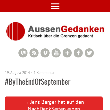
RSS Comments
RSS Feed
Vimeo
YouTube
Google+
Facebook
Twitter
19. August 2014
1 Kommentar
#ByTheEndOfSeptember
→ Jens Berger hat auf den
NachDenkSeiten einen