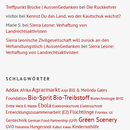
Treffpunkt Brücke | AussenGedanken
bei
Die Rückkehrer
visitor
bei
Kennst Du das Land, wo der Kautschuk wächst?
Marie S.
bei
Sierra Leone: Verhaftung von
Landrechtsaktivisten
Sierra leonische Zivilgesellschaft will zurück an den
Verhandlungstisch | AussenGedanken
bei
Sierra Leone:
Verhaftung von Landrechtsaktivisten
SCHLAGWÖRTER
Agrarmarkt
Addax
Afrika
Bill & Melinda Gates
Asyl
Bio-Sprit
Bio-Treibstoff
Foundation
Biotechnologie
BMZ
Ebola
Dritte Welt
E-Waste
Elektronikschrott
Elektroschrott
Flüchtlinge
Entwicklungszusammenarbeit (EZ)
Frontex
G8
Green Scenery
Gentechnik
German Food Partnership (GFP)
GVO
Hungersnot
Kindernothilfe
Havanna
Kabul
Kakao