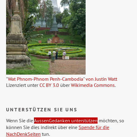
"
Wat Phnom-Phnom Penh-Cambodia
"
von Justin Watt
Lizenziert unter
CC BY 3.0
über
Wikimedia Commons
.
UNTERSTÜTZEN SIE UNS
Wenn Sie die
AussenGedanken unterstützen
möchten, so
können Sie dies indirekt über eine
Spende für die
NachDenkSeiten
tun.