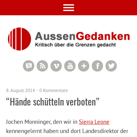
RSS Comments
RSS Feed
Vimeo
YouTube
Google+
Facebook
Twitter
8. August 2014
0 Kommentare
“Hände schütteln verboten”
Jochen Monninger, den wir in
Sierra Leone
kennengelernt haben und dort Landesdirektor der