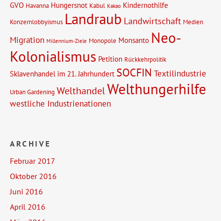
GVO
Hungersnot
Kindernothilfe
Havanna
Kabul
Kakao
Landraub
Landwirtschaft
Konzernlobbyismus
Medien
Neo-
Migration
Monsanto
Monopole
Millennium-Ziele
Kolonialismus
Petition
Rückkehrpolitik
SOCFIN
Textilindustrie
Sklavenhandel im 21. Jahrhundert
Welthungerhilfe
Welthandel
Urban Gardening
westliche Industrienationen
ARCHIVE
Februar 2017
Oktober 2016
Juni 2016
April 2016