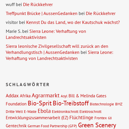
wuff
bei
Die Rückkehrer
Treffpunkt Brücke | AussenGedanken
bei
Die Rückkehrer
visitor
bei
Kennst Du das Land, wo der Kautschuk wächst?
Marie S.
bei
Sierra Leone: Verhaftung von
Landrechtsaktivisten
Sierra leonische Zivilgesellschaft will zurück an den
Verhandlungstisch | AussenGedanken
bei
Sierra Leone:
Verhaftung von Landrechtsaktivisten
SCHLAGWÖRTER
Agrarmarkt
Addax
Afrika
Bill & Melinda Gates
Asyl
Bio-Sprit
Bio-Treibstoff
Foundation
Biotechnologie
BMZ
Ebola
Dritte Welt
E-Waste
Elektronikschrott
Elektroschrott
Flüchtlinge
Entwicklungszusammenarbeit (EZ)
Frontex
G8
Green Scenery
Gentechnik
German Food Partnership (GFP)