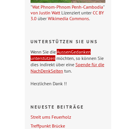
"
Wat Phnom-Phnom Penh-Cambodia
"
von Justin Watt
Lizenziert unter
CC BY
3.0
über
Wikimedia Commons
.
UNTERSTÜTZEN SIE UNS
Wenn Sie die
AussenGedanken
unterstützen
möchten, so können Sie
dies indirekt über eine
Spende für die
NachDenkSeiten
tun.
Herzlichen Dank !!
NEUESTE BEITRÄGE
Streit ums Feuerholz
Treffpunkt Brücke