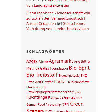
Marie S.
bei
Sierra Leone: Verhaftung
von Landrechtsaktivisten
Sierra leonische Zivilgesellschaft will
zurück an den Verhandlungstisch |
AussenGedanken
bei
Sierra Leone:
Verhaftung von Landrechtsaktivisten
SCHLAGWÖRTER
Agrarmarkt
Addax
Afrika
Bill &
Asyl
Bio-Sprit
Melinda Gates Foundation
Bio-Treibstoff
Biotechnologie
BMZ
Ebola
Dritte Welt
E-Waste
Elektronikschrott
Elektroschrott
Entwicklungszusammenarbeit (EZ)
Flüchtlinge
Gentechnik
Frontex
G8
Green
German Food Partnership (GFP)
Scenery
GVO
Hungersnot
Havanna