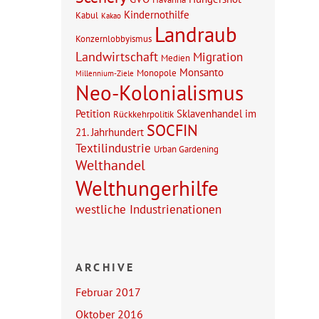
Kindernothilfe
Kabul
Kakao
Landraub
Konzernlobbyismus
Landwirtschaft
Migration
Medien
Monsanto
Monopole
Millennium-Ziele
Neo-Kolonialismus
Petition
Sklavenhandel im
Rückkehrpolitik
SOCFIN
21. Jahrhundert
Textilindustrie
Urban Gardening
Welthandel
Welthungerhilfe
westliche Industrienationen
ARCHIVE
Februar 2017
Oktober 2016