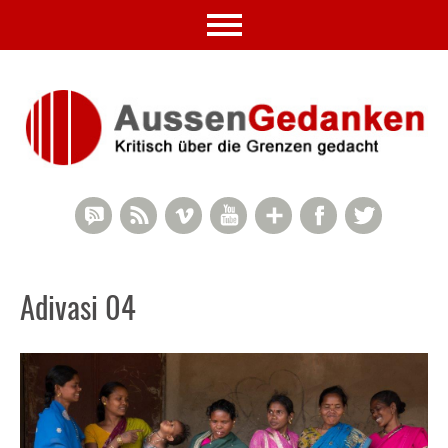
RSS Comments
RSS Feed
Vimeo
YouTube
Google+
Facebook
Twitter
Adivasi 04