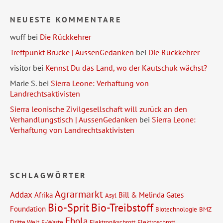
NEUESTE KOMMENTARE
wuff
bei
Die Rückkehrer
Treffpunkt Brücke | AussenGedanken
bei
Die Rückkehrer
visitor
bei
Kennst Du das Land, wo der Kautschuk wächst?
Marie S.
bei
Sierra Leone: Verhaftung von
Landrechtsaktivisten
Sierra leonische Zivilgesellschaft will zurück an den
Verhandlungstisch | AussenGedanken
bei
Sierra Leone:
Verhaftung von Landrechtsaktivisten
SCHLAGWÖRTER
Agrarmarkt
Addax
Afrika
Bill & Melinda Gates
Asyl
Bio-Sprit
Bio-Treibstoff
Foundation
Biotechnologie
BMZ
Ebola
Dritte Welt
E-Waste
Elektronikschrott
Elektroschrott