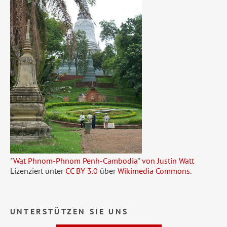
"
Wat Phnom-Phnom Penh-Cambodia
"
von Justin Watt
Lizenziert unter
CC BY 3.0
über
Wikimedia Commons
.
UNTERSTÜTZEN SIE UNS