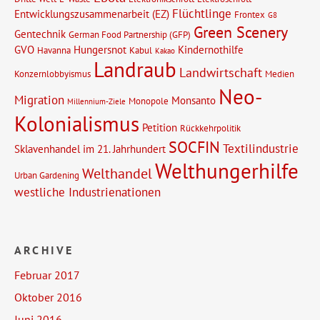
Flüchtlinge
Entwicklungszusammenarbeit (EZ)
Frontex
G8
Green Scenery
Gentechnik
German Food Partnership (GFP)
GVO
Hungersnot
Kindernothilfe
Havanna
Kabul
Kakao
Landraub
Landwirtschaft
Konzernlobbyismus
Medien
Neo-
Migration
Monsanto
Monopole
Millennium-Ziele
Kolonialismus
Petition
Rückkehrpolitik
SOCFIN
Textilindustrie
Sklavenhandel im 21. Jahrhundert
Welthungerhilfe
Welthandel
Urban Gardening
westliche Industrienationen
ARCHIVE
Februar 2017
Oktober 2016
Juni 2016