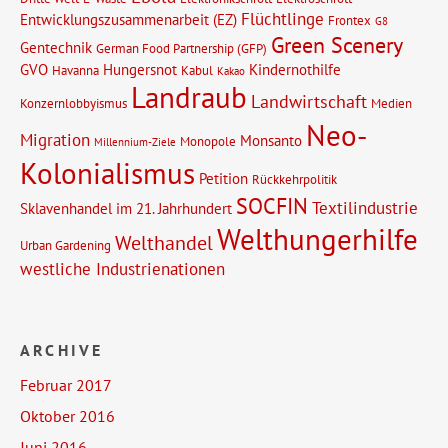
Flüchtlinge
Entwicklungszusammenarbeit (EZ)
Frontex
G8
Green Scenery
Gentechnik
German Food Partnership (GFP)
GVO
Hungersnot
Kindernothilfe
Havanna
Kabul
Kakao
Landraub
Landwirtschaft
Konzernlobbyismus
Medien
Neo-
Migration
Monsanto
Monopole
Millennium-Ziele
Kolonialismus
Petition
Rückkehrpolitik
SOCFIN
Textilindustrie
Sklavenhandel im 21. Jahrhundert
Welthungerhilfe
Welthandel
Urban Gardening
westliche Industrienationen
ARCHIVE
Februar 2017
Oktober 2016
Juni 2016