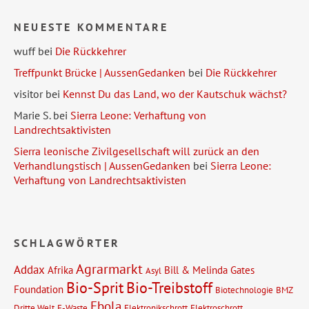
NEUESTE KOMMENTARE
wuff
bei
Die Rückkehrer
Treffpunkt Brücke | AussenGedanken
bei
Die Rückkehrer
visitor
bei
Kennst Du das Land, wo der Kautschuk wächst?
Marie S.
bei
Sierra Leone: Verhaftung von
Landrechtsaktivisten
Sierra leonische Zivilgesellschaft will zurück an den
Verhandlungstisch | AussenGedanken
bei
Sierra Leone:
Verhaftung von Landrechtsaktivisten
SCHLAGWÖRTER
Agrarmarkt
Addax
Afrika
Bill & Melinda Gates
Asyl
Bio-Sprit
Bio-Treibstoff
Foundation
Biotechnologie
BMZ
Ebola
Dritte Welt
E-Waste
Elektronikschrott
Elektroschrott