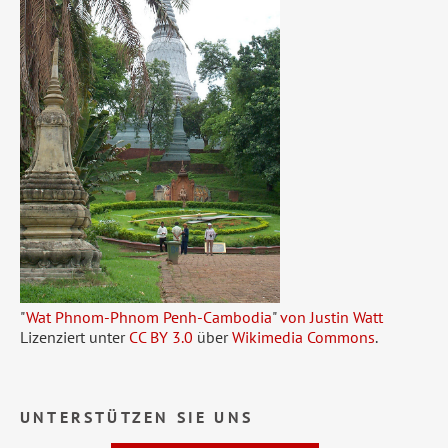
"
Wat Phnom-Phnom Penh-Cambodia
"
von Justin Watt
Lizenziert unter
CC BY 3.0
über
Wikimedia Commons
.
UNTERSTÜTZEN SIE UNS