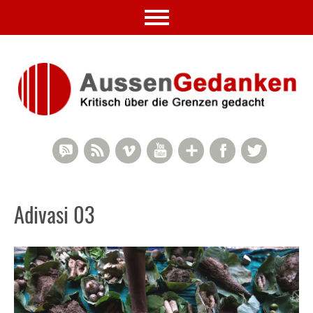
RSS Comments
RSS Feed
Vimeo
YouTube
Google+
Facebook
Twitter
Adivasi 03