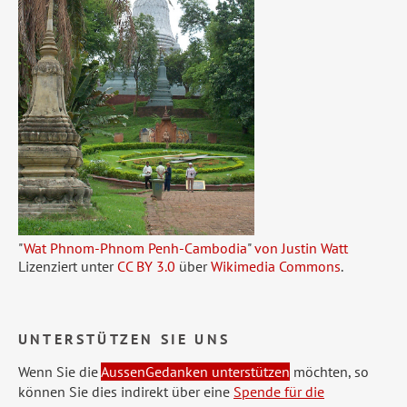
"
Wat Phnom-Phnom Penh-Cambodia
"
von Justin Watt
Lizenziert unter
CC BY 3.0
über
Wikimedia Commons
.
UNTERSTÜTZEN SIE UNS
Wenn Sie die
AussenGedanken unterstützen
möchten, so
können Sie dies indirekt über eine
Spende für die