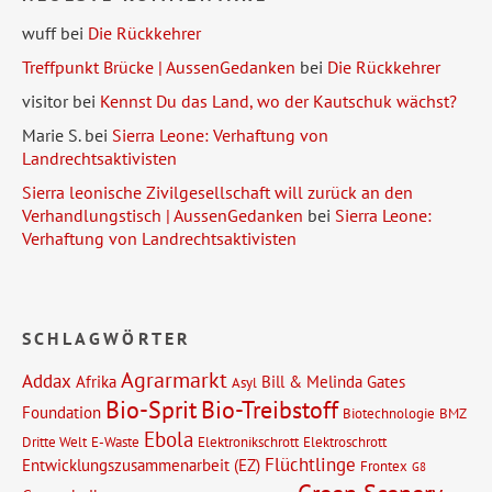
wuff
bei
Die Rückkehrer
Treffpunkt Brücke | AussenGedanken
bei
Die Rückkehrer
visitor
bei
Kennst Du das Land, wo der Kautschuk wächst?
Marie S.
bei
Sierra Leone: Verhaftung von
Landrechtsaktivisten
Sierra leonische Zivilgesellschaft will zurück an den
Verhandlungstisch | AussenGedanken
bei
Sierra Leone:
Verhaftung von Landrechtsaktivisten
SCHLAGWÖRTER
Agrarmarkt
Addax
Afrika
Bill & Melinda Gates
Asyl
Bio-Sprit
Bio-Treibstoff
Foundation
Biotechnologie
BMZ
Ebola
Dritte Welt
E-Waste
Elektronikschrott
Elektroschrott
Flüchtlinge
Entwicklungszusammenarbeit (EZ)
Frontex
G8