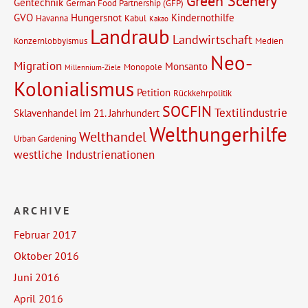
Green Scenery
Gentechnik
German Food Partnership (GFP)
GVO
Hungersnot
Kindernothilfe
Havanna
Kabul
Kakao
Landraub
Landwirtschaft
Konzernlobbyismus
Medien
Neo-
Migration
Monsanto
Monopole
Millennium-Ziele
Kolonialismus
Petition
Rückkehrpolitik
SOCFIN
Textilindustrie
Sklavenhandel im 21. Jahrhundert
Welthungerhilfe
Welthandel
Urban Gardening
westliche Industrienationen
ARCHIVE
Februar 2017
Oktober 2016
Juni 2016
April 2016