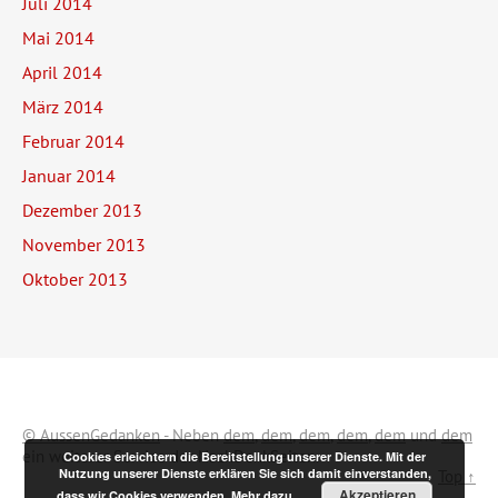
Juli 2014
Mai 2014
April 2014
März 2014
Februar 2014
Januar 2014
Dezember 2013
November 2013
Oktober 2013
© AussenGedanken
- Neben
dem
,
dem
,
dem
,
dem
,
dem
und
dem
ein weiterer Service der NachDenkSeiten.
Cookies erleichtern die Bereitstellung unserer Dienste. Mit der
Nutzung unserer Dienste erklären Sie sich damit einverstanden,
Top ↑
Akzeptieren
dass wir Cookies verwenden.
Mehr dazu.